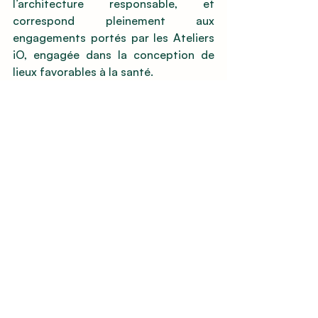
l’architecture responsable, et 
correspond pleinement aux 
engagements portés par les Ateliers 
iO, engagée dans la conception de 
lieux favorables à la santé.
Découvrir la méthode iO
L’architecture sensorielle n’est ni un 
style, ni une tendance. 
C’est une démarche de conception 
qui replace l’humain, ses besoins et 
ses perceptions, au cœur de l’espace.
Elle permet de créer des 
environnements apaisa
nts, vivants, adaptés aux usages, et 
qui soutiennent durablement le bien-
être. Pour concevoir des lieux 