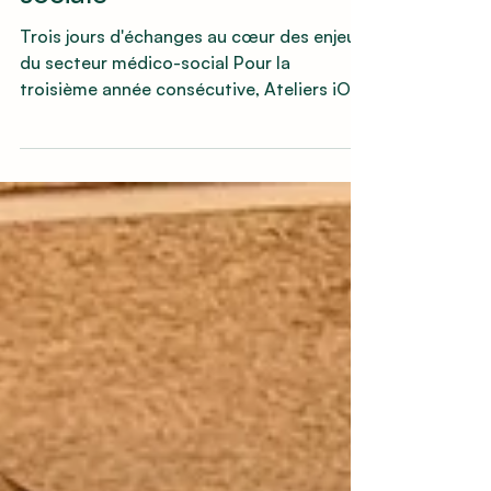
architecture médico-
sociale
Trois jours d'échanges au cœur des enjeux
du secteur médico-social Pour la
troisième année consécutive, Ateliers iO
Architectes a participé en tant
qu'exposant au Congrès de l'Unapei,
événement national incontournable
réunissant les associations, gestionnaires
et professionnels engagés dans
l'accompagnement des personnes en
situation de handicap. Cette édition 2025
a débuté à Bordeaux par la visite de l'ESAT
de Blanquefort, avant de se poursuivre par
deux journées de salon pa